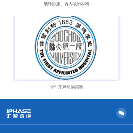
动静脉瘘、胃内吸附材料
骨针穿刺动物实验